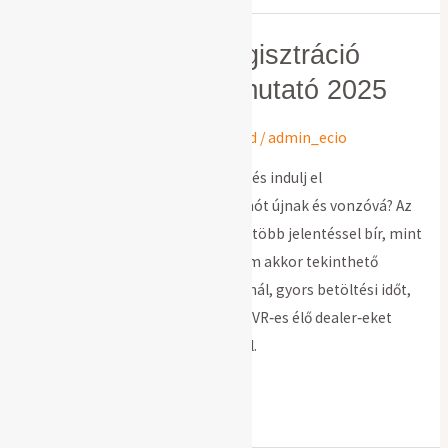
uj online casino regisztráció
uj
online
lépései – teljes útmutató 2025
casino
regisztráció
Leave a Comment
/
Uncategorized
/
admin_ecio
lépései
Új online kaszinó: hogyan válassz és indulj el
–
biztonságosan Mi teszi egy kaszinót újnak és vonzóvá? Az
teljes
uj online casino kifejezés ma már több jelentéssel bír, mint
útmutató
egyszerű újdonság. Egy új platform akkor tekinthető
2025
vonzónak, ha modern felületet kínál, gyors betöltési időt,
és legfrissebb játékokat – például VR‑es élő dealer‑eket
vagy kriptográfiai RNG‑t – integrál.
Read More »