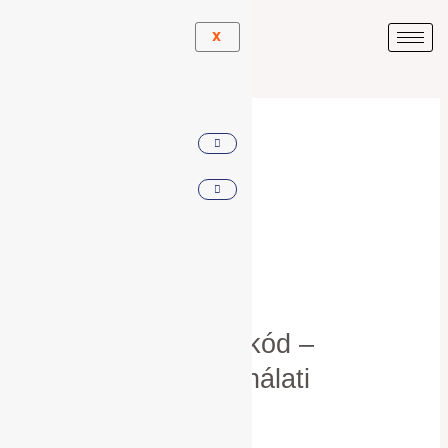
Skip
Post
X
to
pagination
content
admin_ecio
Bitcoin promóciós kód –
Bitcoin
promóciós
áttekintés és használati
kód
lehetőségek
–