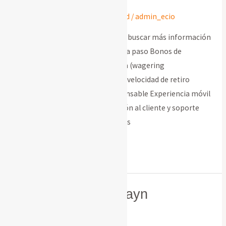
completa
Leave a Comment
/
Uncategorized
/
admin_ecio
de
¿Qué es un casino online y por qué buscar más información
casinos
aquí? Registro y verificación paso a paso Bonos de
online
bienvenida y requisitos de apuesta (wagering
en
requirements) Métodos de pago y velocidad de retiro
España
Seguridad, licencias y juego responsable Experiencia móvil
y aplicaciones de apuestas Atención al cliente y soporte
Comparativa rápida de los mejores
Read More »
Pin Up Casino Onlayn
Pin
Up
Azərbaycan
Casino