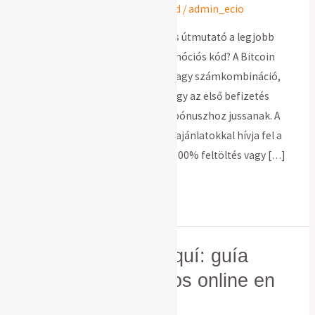
áttekintés
Leave a Comment
/
Uncategorized
/
admin_ecio
és
Bitcoin promóciós kód – Praktikus útmutató a legjobb
használati
bónuszokhoz Mi az a Bitcoin promóciós kód? A Bitcoin
lehetőségek
promóciós kód egy egyedi betű- vagy számkombináció,
amit a játékosok a regisztráció vagy az első befizetés
során adhatnak meg, hogy extra bónuszhoz jussanak. A
legtöbb online kaszinó különféle ajánlatokkal hívja fel a
figyelmet: ingyenes pörgetések, 100% feltöltés vagy […]
Read More »
Más información aquí: guía
Más
información
completa de casinos online en
aquí:
España
guía