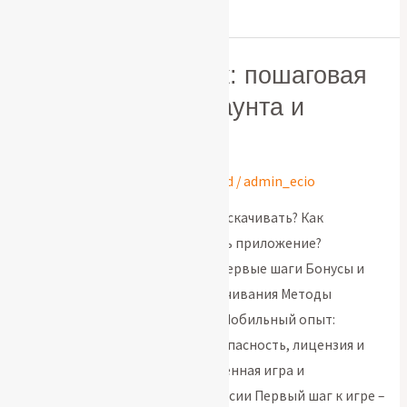
Скачать казино 7к: пошаговая
Скачать
казино
верификация аккаунта и
7к:
начало игры
пошаговая
верификация
Leave a Comment
/
Uncategorized
/
admin_ecio
аккаунта
Что такое казино 7к и зачем его скачивать? Как
и
правильно скачать и установить приложение?
начало
Регистрация и верификация – первые шаги Бонусы и
игры
условия: что получить после скачивания Методы
пополнения и вывода средств Мобильный опыт:
приложение vs веб‑версия Безопасность, лицензия и
поддержка клиентов Ответственная игра и
ограничения для игроков из России Первый шаг к игре –