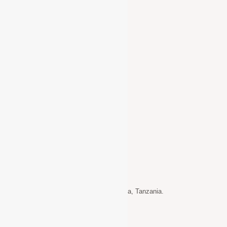
Supporting Children with Disabilities
Water & Sanitation Programmes
Quick Links
Home
About Us
Gallery
Get Involved
Donate
Contact Info
Address: P.O. Box 717 Usa-River – Arusha, Tanzania.
+255 652 135 520.