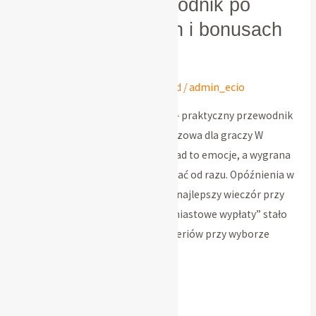
– kompletny przewodnik po
wypłaty
szybkich wypłatach i bonusach
–
w Polsce
kompletny
przewodnik
Leave a Comment
/
Uncategorized
/
admin_ecio
po
szybkich
Kasyno natychmiastowe wypłaty – praktyczny przewodnik
wypłatach
Dlaczego szybka wypłata jest kluczowa dla graczy W
i
świecie online hazardu każdy zakład to emocje, a wygrana
bonusach
to nagroda, którą chce się otrzymać od razu. Opóźnienia w
w
wypłatach potrafią zepsuć nawet najlepszy wieczór przy
Polsce
slotach. Dlatego „kasyno natychmiastowe wypłaty” stało
się jednym z najważniejszych kryteriów przy wyborze
platformy. Dlaczego
Read More »